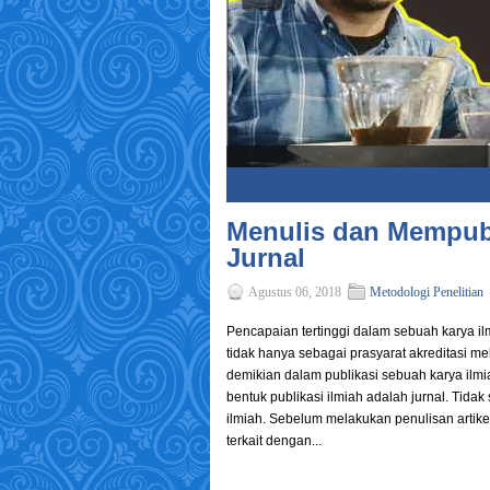
1
2
3
4
5
Menulis dan Mempubli
Jurnal
Agustus 06, 2018
Metodologi Penelitian
Pencapaian tertinggi dalam sebuah karya ilm
tidak hanya sebagai prasyarat akreditasi m
demikian dalam publikasi sebuah karya ilmia
bentuk publikasi ilmiah adalah jurnal. Tidak
ilmiah. Sebelum melakukan penulisan artike
terkait dengan...