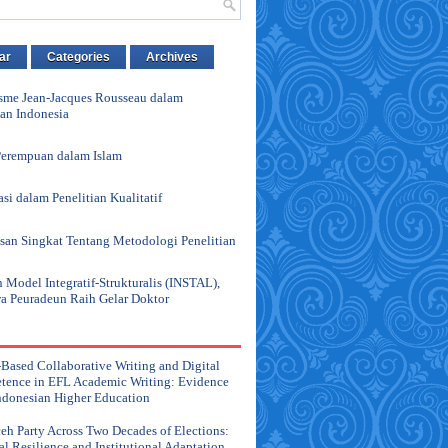
ar
Categories
Archives
me Jean-Jacques Rousseau dalam
an Indonesia
 Perempuan dalam Islam
si dalam Penelitian Kualitatif
an Singkat Tentang Metodologi Penelitian
 Model Integratif-Strukturalis (INSTAL),
 Peuradeun Raih Gelar Doktor
-Based Collaborative Writing and Digital
ence in EFL Academic Writing: Evidence
ndonesian Higher Education
eh Party Across Two Decades of Elections:
cal Resilience and Institutional Adaptation