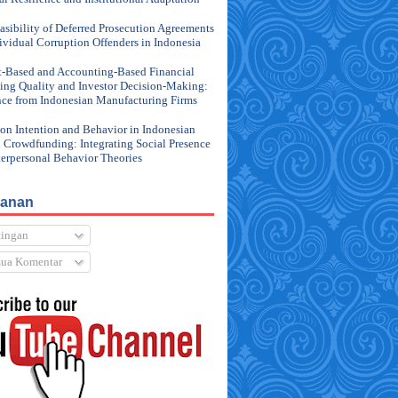
asibility of Deferred Prosecution Agreements
dividual Corruption Offenders in Indonesia
-Based and Accounting-Based Financial
ing Quality and Investor Decision-Making:
ce from Indonesian Manufacturing Firms
on Intention and Behavior in Indonesian
l Crowdfunding: Integrating Social Presence
terpersonal Behavior Theories
anan
ingan
ua Komentar