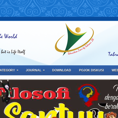
»
»
ATEGORY
JOURNAL
DOWNLOAD
POJOK DISKUSI
WEB