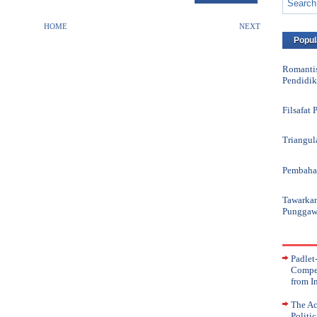
HOME
NEXT
Popul
Romantis
Pendidik
Filsafat
Triangula
Pembahas
Tawarkan
Punggawa
Padlet
Compet
from I
The Ac
Politi