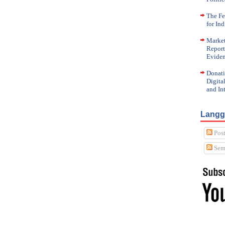
The Fe
for In
Market
Report
Eviden
Donati
Digita
and In
Langg
Post
Sem